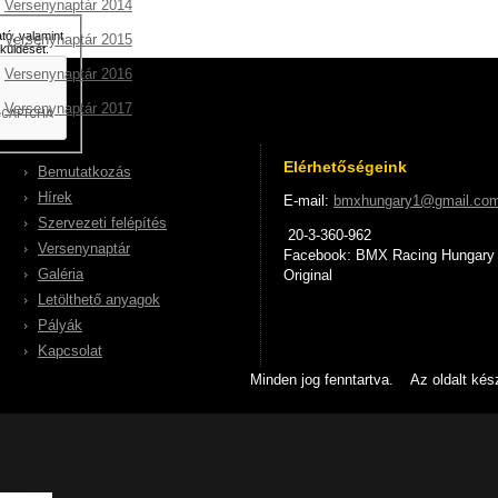
Versenynaptár 2014
tó, valamint
Versenynaptár 2015
küldését.
Versenynaptár 2016
Versenynaptár 2017
Elérhetőségeink
Bemutatkozás
Hírek
E-mail:
bmxhungary1@gmail.co
Szervezeti felépítés
20-3-360-962
Versenynaptár
Facebook: BMX Racing Hungary
Galéria
Original
Letölthető anyagok
Pályák
Kapcsolat
Minden jog fenntartva. Az oldalt kész