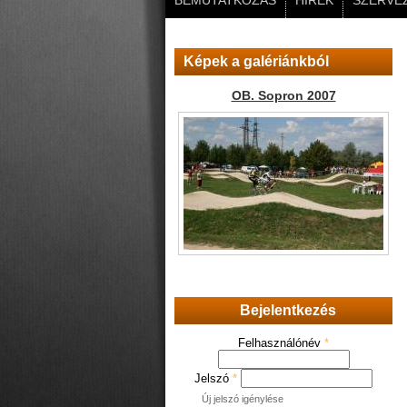
BEMUTATKOZÁS
HÍREK
SZERVEZ
Képek a galériánkból
OB. Sopron 2007
Bejelentkezés
Felhasználónév
*
Jelszó
*
Új jelszó igénylése