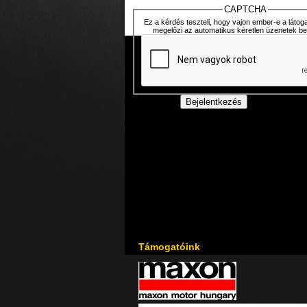
CAPTCHA
Ez a kérdés teszteli, hogy vajon ember-e a látoga
megelőzi az automatikus kéretlen üzenetek be
Támogatóink